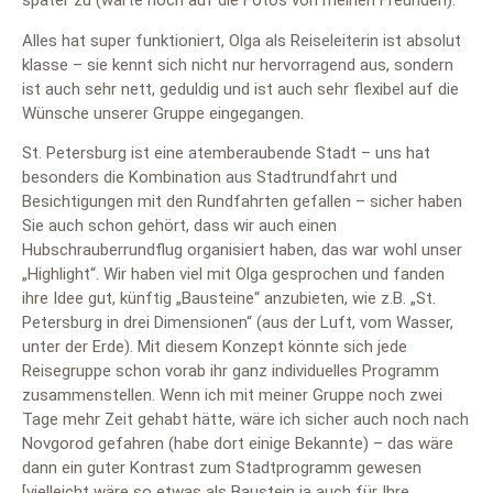
später zu (warte noch auf die Fotos von meinen Freunden).
Alles hat super funktioniert, Olga als Reiseleiterin ist absolut
klasse – sie kennt sich nicht nur hervorragend aus, sondern
ist auch sehr nett, geduldig und ist auch sehr flexibel auf die
Wünsche unserer Gruppe eingegangen.
St. Petersburg ist eine atemberaubende Stadt – uns hat
besonders die Kombination aus Stadtrundfahrt und
Besichtigungen mit den Rundfahrten gefallen – sicher haben
Sie auch schon gehört, dass wir auch einen
Hubschrauberrundflug organisiert haben, das war wohl unser
„Highlight“. Wir haben viel mit Olga gesprochen und fanden
ihre Idee gut, künftig „Bausteine“ anzubieten, wie z.B. „St.
Petersburg in drei Dimensionen“ (aus der Luft, vom Wasser,
unter der Erde). Mit diesem Konzept könnte sich jede
Reisegruppe schon vorab ihr ganz individuelles Programm
zusammenstellen. Wenn ich mit meiner Gruppe noch zwei
Tage mehr Zeit gehabt hätte, wäre ich sicher auch noch nach
Novgorod gefahren (habe dort einige Bekannte) – das wäre
dann ein guter Kontrast zum Stadtprogramm gewesen
[vielleicht wäre so etwas als Baustein ja auch für Ihre