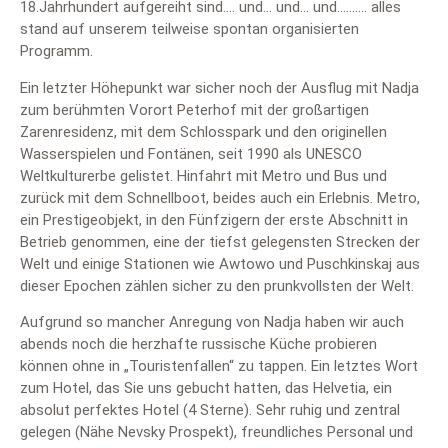
18.Jahrhundert aufgereiht sind…. und… und… und………. alles
stand auf unserem teilweise spontan organisierten
Programm.
Ein letzter Höhepunkt war sicher noch der Ausflug mit Nadja
zum berühmten Vorort Peterhof mit der großartigen
Zarenresidenz, mit dem Schlosspark und den originellen
Wasserspielen und Fontänen, seit 1990 als UNESCO
Weltkulturerbe gelistet. Hinfahrt mit Metro und Bus und
zurück mit dem Schnellboot, beides auch ein Erlebnis. Metro,
ein Prestigeobjekt, in den Fünfzigern der erste Abschnitt in
Betrieb genommen, eine der tiefst gelegensten Strecken der
Welt und einige Stationen wie Awtowo und Puschkinskaj aus
dieser Epochen zählen sicher zu den prunkvollsten der Welt.
Aufgrund so mancher Anregung von Nadja haben wir auch
abends noch die herzhafte russische Küche probieren
können ohne in „Touristenfallen“ zu tappen. Ein letztes Wort
zum Hotel, das Sie uns gebucht hatten, das Helvetia, ein
absolut perfektes Hotel (4 Sterne). Sehr ruhig und zentral
gelegen (Nähe Nevsky Prospekt), freundliches Personal und