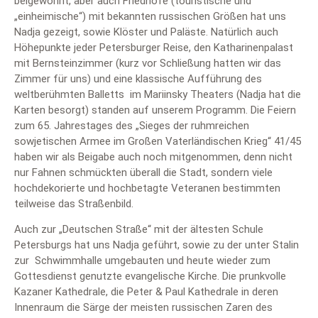
beigewohnt, aber auch Friedhöfe (touristische und
„einheimische“) mit bekannten russischen Größen hat uns
Nadja gezeigt, sowie Klöster und Paläste. Natürlich auch
Höhepunkte jeder Petersburger Reise, den Katharinenpalast
mit Bernsteinzimmer (kurz vor Schließung hatten wir das
Zimmer für uns) und eine klassische Aufführung des
weltberühmten Balletts im Mariinsky Theaters (Nadja hat die
Karten besorgt) standen auf unserem Programm. Die Feiern
zum 65. Jahrestages des „Sieges der ruhmreichen
sowjetischen Armee im Großen Vaterländischen Krieg“ 41/45
haben wir als Beigabe auch noch mitgenommen, denn nicht
nur Fahnen schmückten überall die Stadt, sondern viele
hochdekorierte und hochbetagte Veteranen bestimmten
teilweise das Straßenbild.
Auch zur „Deutschen Straße“ mit der ältesten Schule
Petersburgs hat uns Nadja geführt, sowie zu der unter Stalin
zur Schwimmhalle umgebauten und heute wieder zum
Gottesdienst genutzte evangelische Kirche. Die prunkvolle
Kazaner Kathedrale, die Peter & Paul Kathedrale in deren
Innenraum die Särge der meisten russischen Zaren des